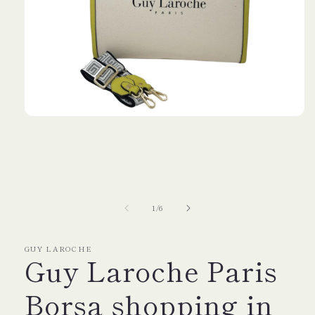
Apri
contenuti
multimediali
1
in
finestra
modale
su
1
/
6
GUY LAROCHE
Guy Laroche Paris
Borsa shopping in