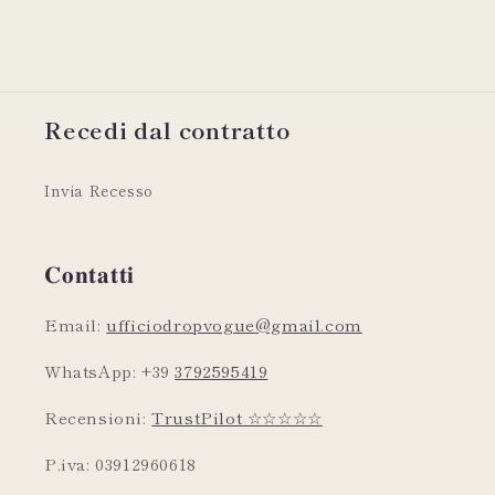
Recedi dal contratto
Invia Recesso
𝐂𝐨𝐧𝐭𝐚𝐭𝐭𝐢
Email:
ufficiodropvogue@gmail.com
WhatsApp: +39
3792595419
Recensioni:
TrustPilot ☆☆☆☆☆
P.iva: 03912960618