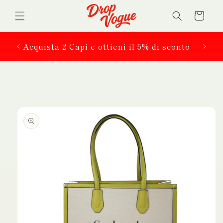
Vai
direttamente
Carrello
ai contenuti
 in
Acquista 2 Capi e ottieni il 5% di sconto
Passa alle
informazioni
sul prodotto