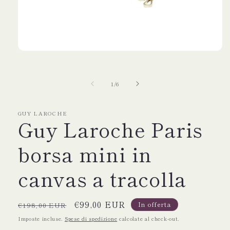
Apri
contenuti
multimediali
1
su
1
/
6
in
finestra
modale
GUY LAROCHE
Guy Laroche Paris
borsa mini in
canvas a tracolla
Prezzo
Prezzo
€99,00 EUR
In offerta
€198,00 EUR
di
scontato
Imposte incluse.
Spese di spedizione
calcolate al check-out.
listino