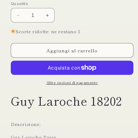
Quantità
Diminuisci
Aumenta
quantità
quantità
per
per
Scorte ridotte: ne restano 1
Guy
Guy
Laroche
Laroche
Aggiungi al carrello
Paris
Paris
borsa
borsa
mini
mini
in
in
canvas
canvas
a
a
Altre opzioni di pagamento
tracolla
tracolla
Guy Laroche 18202
Descrizione:
Guy Laroche Paris