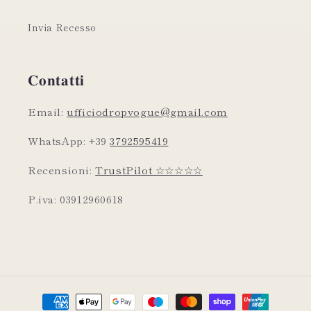
Invia Recesso
𝐂𝐨𝐧𝐭𝐚𝐭𝐭𝐢
Email:
ufficiodropvogue@gmail.com
WhatsApp: +39
3792595419
Recensioni:
TrustPilot ☆☆☆☆☆
P.iva: 03912960618
Metodi