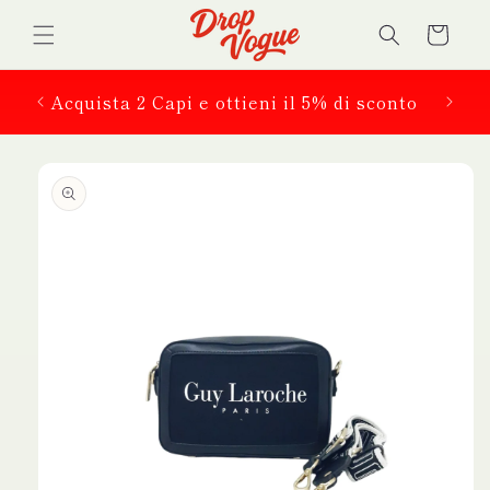
Vai
direttamente
Carrello
ai contenuti
 in
Acquista 2 Capi e ottieni il 5% di sconto
Passa alle
informazioni
sul prodotto