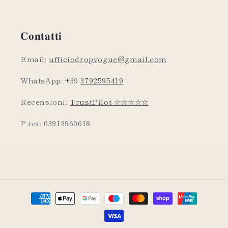
𝐂𝐨𝐧𝐭𝐚𝐭𝐭𝐢
Email:
ufficiodropvogue@gmail.com
WhatsApp: +39
3792595419
Recensioni:
TrustPilot ☆☆☆☆☆
P.iva: 03912960618
Metodi
di
pagamento