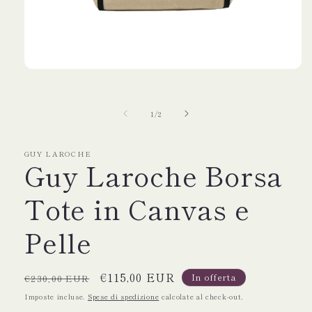
Apri
contenuti
multimediali
1
su
1
/
2
in
finestra
modale
GUY LAROCHE
Guy Laroche Borsa
Tote in Canvas e
Pelle
Prezzo
Prezzo
€115,00 EUR
In offerta
€230,00 EUR
di
scontato
Imposte incluse.
Spese di spedizione
calcolate al check-out.
listino