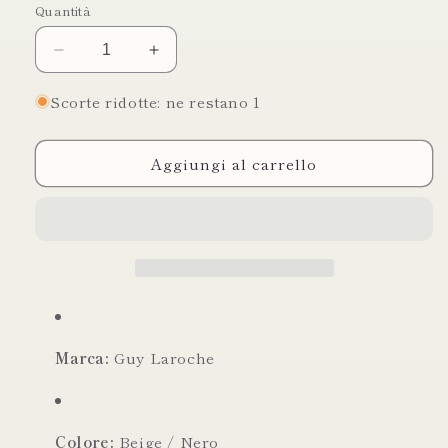
Quantità
Diminuisci
Aumenta
quantità
quantità
per
per
Scorte ridotte: ne restano 1
Guy
Guy
Laroche
Laroche
Aggiungi al carrello
Borsa
Borsa
Tote
Tote
in
in
Canvas
Canvas
e
e
Pelle
Pelle
Marca:
Guy Laroche
Colore:
Beige / Nero