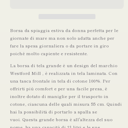
&quot;My
&quot;My
Other
Other
Bag
Bag
is
is
Chanel&quot;
Chanel&quot;
Borsa da spiaggia estiva da donna perfetta per le
giornate di mare ma non solo adatta anche per
fare la spesa giornaliera o da portare in giro
poiché molto capiente e resistente.
La borsa di tela grande è un design del marchio
Westford Mill , è realizzata in tela laminata. Con
una tasca frontale in tela di cotone 100%. Per
offrirti più comfort e per una facile presa, è
inoltre dotato di maniglie per il trasporto in
cotone, ciascuna delle quali misura 55 cm. Quindi
hai la possibilità di portarlo a spalla se
vuoi. Questa grande borsa è all'altezza del suo
nome, ha una capacità di 21 litri e le sue