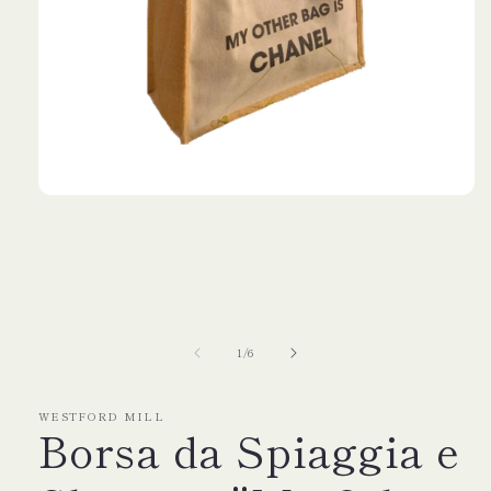
Apri
contenuti
multimediali
1
in
finestra
modale
su
1
/
6
WESTFORD MILL
Borsa da Spiaggia e