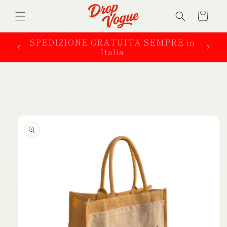
Vai
direttamente
Carrello
ai contenuti
Acquista 2 Capi e ottieni il 5% di sconto
Passa alle
informazioni
sul prodotto