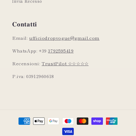
Invia Recesso
𝐂𝐨𝐧𝐭𝐚𝐭𝐭𝐢
Email:
ufficiodropvogue@gmail.com
WhatsApp: +39
3792595419
Recensioni:
TrustPilot ☆☆☆☆☆
P.iva: 03912960618
Metodi
di
pagamento