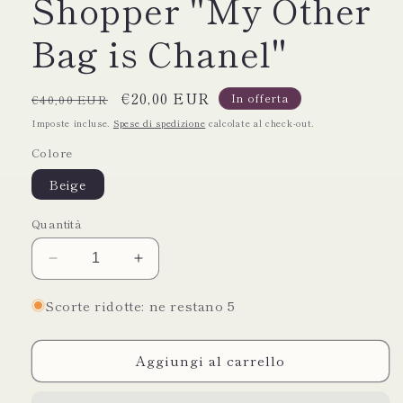
Shopper "My Other
Bag is Chanel"
Prezzo
Prezzo
€20,00 EUR
In offerta
€40,00 EUR
di
scontato
Imposte incluse.
Spese di spedizione
calcolate al check-out.
listino
Colore
Beige
Quantità
Diminuisci
Aumenta
quantità
quantità
per
per
Scorte ridotte: ne restano 5
Borsa
Borsa
da
da
Aggiungi al carrello
Spiaggia
Spiaggia
e
e
Shopper
Shopper